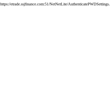
rade.ssjfinance.com:51/NetNetLite/AuthenticatePWDSettings.aspx||||||||||||||||||||