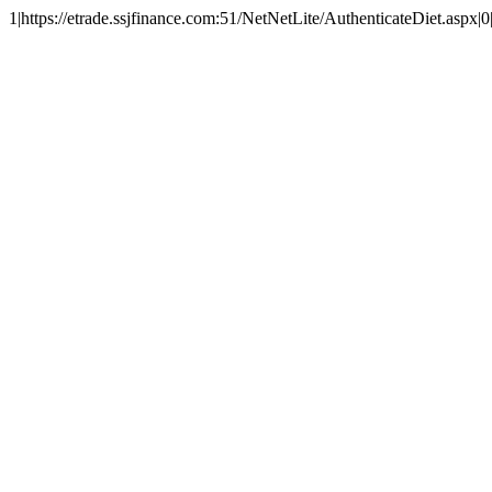
1|https://etrade.ssjfinance.com:51/NetNetLite/AuthenticateDiet.aspx|0|https://et